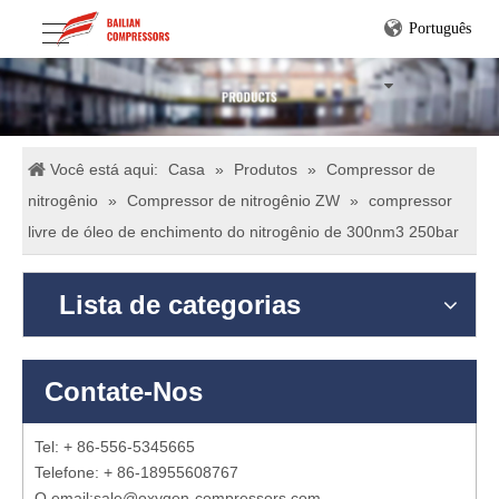
Português
Você está aqui:
Casa
»
Produtos
»
Compressor de
nitrogênio
»
Compressor de nitrogênio ZW
»
compressor
livre de óleo de enchimento do nitrogênio de 300nm3 250bar
Lista de categorias
Contate-Nos
Tel: + 86-556-5345665
Telefone: + 86-18955608767
O email:
sale@oxygen-compressors.com