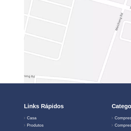
Links Rápidos
Catego
Casa
Compres
Produtos
Compres