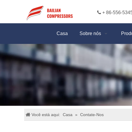

+ 86-556-534
Casa
Sobre nós
Prod
Você está aqui:
Casa
»
Contate-Nos