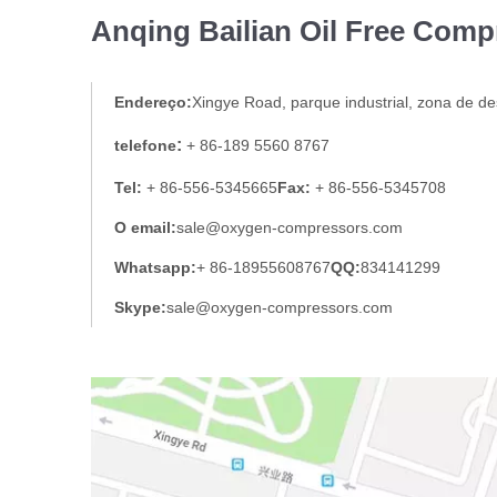
Anqing Bailian Oil Free Comp
Endereço
:
Xingye Road, parque industrial, zona de d
:
telefone
+ 86-189 5560 8767
Tel:
+ 86-556-5345665
Fax:
+ 86-556-5345708
O email:
sale@oxygen-compressors.com
Whatsapp:
+ 86-18955608767
QQ:
834141299
Skype:
sale@oxygen-compressors.com