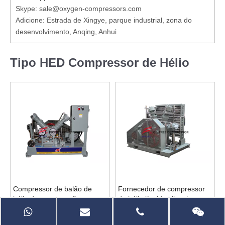
Skype: sale@oxygen-compressors.com
Adicione: Estrada de Xingye, parque industrial, zona do
desenvolvimento, Anqing, Anhui
Tipo HED Compressor de Hélio
Compressor de balão de
Fornecedor de compressor
hélio de recuperação
de hélio líquido silencioso
refrigerado a água
refrigerado a água M125
Inquérito
Inquérito