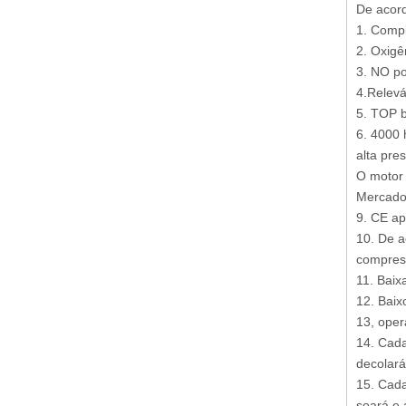
De acord
1. Compl
2. Oxigê
3. NO p
4.Relevá
5. TOP b
6. 4000 
alta pre
O motor
Mercado
9. CE ap
10. De a
compress
11. Baix
12. Baix
13, oper
14. Cada
decolará
15. Cada
soará e 