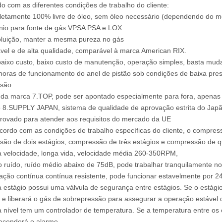
o com as diferentes condições de trabalho do cliente:
etamente 100% livre de óleo, sem óleo necessário (dependendo do mo
nio para fonte de gás VPSA PSA e LOX
oluição, manter a mesma pureza no gás
vel e de alta qualidade, comparável à marca American RIX.
aixo custo, baixo custo de manutenção, operação simples, basta muda
horas de funcionamento do anel de pistão sob condições de baixa pre
ssão
 da marca 7.TOP, pode ser apontado especialmente para fora, apena
 8.SUPPLY JAPAN, sistema de qualidade de aprovação estrita do Jap
rovado para atender aos requisitos do mercado da UE
cordo com as condições de trabalho específicas do cliente, o compre
ão de dois estágios, compressão de três estágios e compressão de qu
a velocidade, longa vida, velocidade média 260-350RPM,
o ruído, ruído médio abaixo de 75dB, pode trabalhar tranquilamente 
ação contínua contínua resistente, pode funcionar estavelmente por 2
 estágio possui uma válvula de segurança entre estágios. Se o estágio
 e liberará o gás de sobrepressão para assegurar a operação estável
 nível tem um controlador de temperatura. Se a temperatura entre os 
acenderá o alarme.