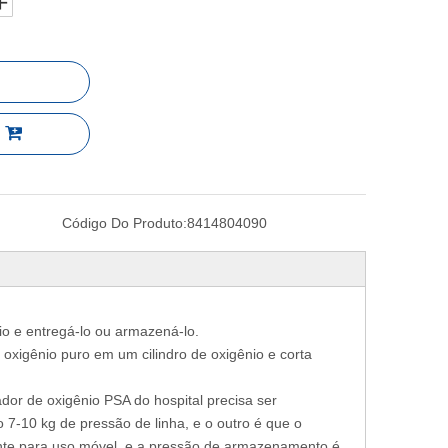
Código Do Produto:
8414804090
o e entregá-lo ou armazená-lo.
oxigênio puro em um cilindro de oxigênio e corta
or de oxigênio PSA do hospital precisa ser
 7-10 kg de pressão de linha, e o outro é que o
ente para uso móvel, e a pressão de armazenamento é