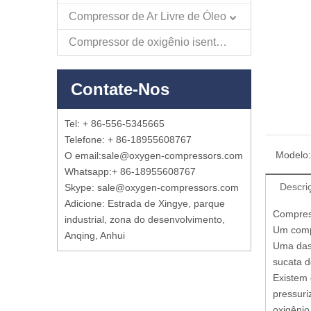
Compressor de Ar Livre de Óleo
Compressor de oxigênio isento de óleo
Contate-Nos
Tel: + 86-556-5345665
Telefone: + 86-18955608767
Modelo:
O email:
sale@oxygen-compressors.com
Whatsapp:
+ 86-18955608767
Descri
Skype: sale@oxygen-compressors.com
Adicione: Estrada de Xingye, parque
Compres
industrial, zona do desenvolvimento,
Um compr
Anqing, Anhui
Uma das 
sucata d
Existem 
pressuri
oxigênio