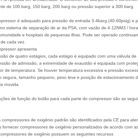
te de 100 barg, 150 barg, 200 barg ou pressão superior a 300 barg.
pressor é adequado para pressão de entrada 3-4barg (40-60psig) e 
o sistema de separação de ar da PSA, com vazão de 4-12NM3 / hora,
omunidade e hospitais de pequenas ilhas. Pode ser operado continu
 de cada vez.
mpressor apresenta
ão de quatro estágios, cada estágio é equipado com uma válvula de
essão de admissão, a extremidade de exaustão é equipada com proteç
r de temperatura. Se houver temperatura excessiva e pressão excessiv
 segura, tamanho pequeno, peso leve e posição de estacionamento da 
te movida.
ações de função do botão para cada parte do compressor são as seguin
 compressores de oxigênio padrão são identificados pela CE para at
fornecer compressores de oxigênio personalizados de acordo com as 
compressores de oxigênio possuem os seguintes recursos