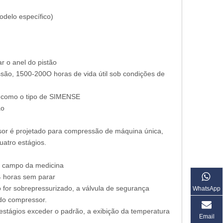
delo específico)
r o anel do pistão
ssão, 1500-200O horas de vida útil sob condições de
s como o tipo de SIMENSE
ão
ssor é projetado para compressão de máquina única,
atro estágios.
no campo da medicina
4 horas sem parar
 for sobrepressurizado, a válvula de segurança
WhatsApp
 do compressor.
estágios exceder o padrão, a exibição da temperatura
Email