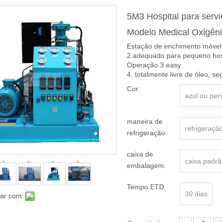
5M3 Hospital para serv
Modelo Medical Oxigêni
Estação de enchimento móvel 
2.adequado para pequeno hos
Operação 3.easy
4. totalmente livre de óleo, s
Cor:
azul ou per
maneira de
refrigeração
refrigeração:
caixa de
caixa padrã
embalagem:
Tempo ETD:
30 dias
har com: