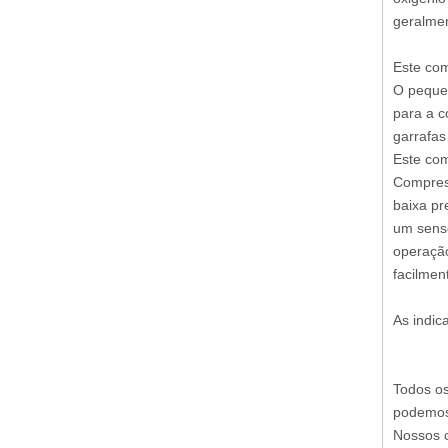
geralmen
Este com
O pequen
para a c
garrafas
Este co
Compress
baixa pr
um senso
operação
facilmen
As indic
Todos os
podemos 
Nossos 