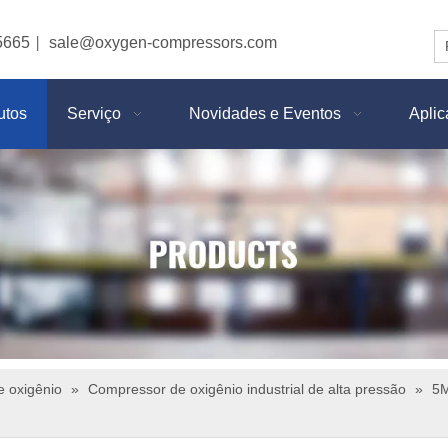
5665
sale@oxygen-compressors.com
|
utos
Serviço
Novidades e Eventos
Apli
 oxigênio
»
Compressor de oxigênio industrial de alta pressão
»
5M