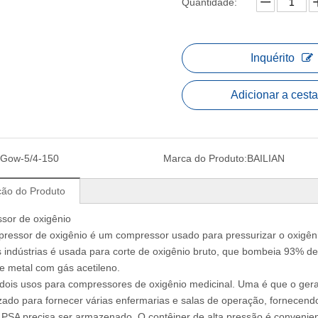
Quantidade:
Inquérito
Adicionar a cesta
Gow-5/4-150
Marca do Produto:
BAILIAN
ção do Produto
sor de oxigênio
essor de oxigênio é um compressor usado para pressurizar o oxigêni
indústrias é usada para corte de oxigênio bruto, que bombeia 93% de 
e metal com gás acetileno.
dois usos para compressores de oxigênio medicinal. Uma é que o gerad
zado para fornecer várias enfermarias e salas de operação, fornecendo
 PSA precisa ser armazenado. O contêiner de alta pressão é conveni