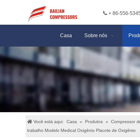

+ 86-556-534
Casa
Sobre nós
Prod
Você está aqui:
Casa
»
Produtos
»
Compressor de
trabalho Modelo Medical Oxigênio Placote de Oxigênio