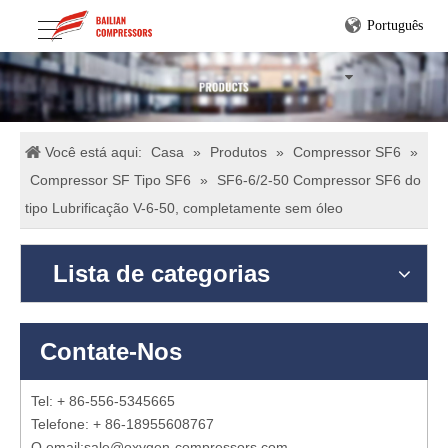
Português
Você está aqui:
Casa
»
Produtos
»
Compressor SF6
»
Compressor SF Tipo SF6
»
SF6-6/2-50 Compressor SF6 do
tipo Lubrificação V-6-50, completamente sem óleo
Lista de categorias
Contate-Nos
Tel: + 86-556-5345665
Telefone: + 86-18955608767
O email:
sale@oxygen-compressors.com