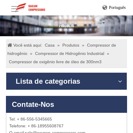
Português
Você está aqui:
Casa
»
Produtos
»
Compressor de
hidrogênio
»
Compressor de Hidrogênio Industrial
»
Compressor de oxigênio livre de óleo de 300nm3
Lista de categorias
Contate-Nos
Tel: + 86-556-5345665
Telefone: + 86-18955608767
O email:
sale@oxygen-compressors.com