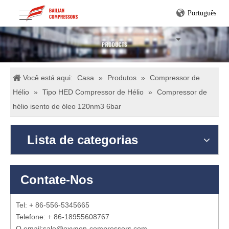
Português
Você está aqui:
Casa
»
Produtos
»
Compressor de
Hélio
»
Tipo HED Compressor de Hélio
»
Compressor de
hélio isento de óleo 120nm3 6bar
Lista de categorias
Contate-Nos
Tel: + 86-556-5345665
Telefone: + 86-18955608767
O email:
sale@oxygen-compressors.com