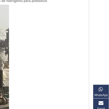
 hidrogênio para polissilício
WhatsApp
Email