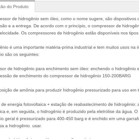
ção do Produto
ssor de hidrogênio sem óleo, como o nome sugere, são dispositivos 
ão e a entrega. De acordo com o princípio, o compressor de hidrogênio
velocidade. Os compressores de hidrogênio estão disponíveis nos tipos d
ênio é uma importante matéria-prima industrial e tem muitos usos na
io são os seguintes:
sor de hidrogênio para enchimento sem óleo: enchendo o hidrogênio 
ressão de enchimento do compressor de hidrogênio 150-200BARG
ição de amônia para produzir hidrogênio pressurizado para uso em tr
de energia fotovoltaica + estação de reabastecimento de hidrogênio: a
aica e, em seguida, o hidrogênio é produzido pela eletrólise da água. 
io geral é pressurizado para 400-450 barg e é enchido em uma garrafa
ia a hidrogênio. usar.