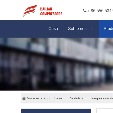

+ 86-556-534
Casa
Sobre nós
Prod
Você está aqui:
Casa
»
Produtos
»
Compressor de