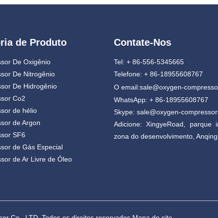
ria de Produto
Contate-Nos
sor De Oxigênio
Tel: + 86-556-5345665
sor De Nitrogênio
Telefone: + 86-18955608767
sor De Hidrogênio
O email:
sale@oxygen-compresso
sor Co2
WhatsApp: + 86-18955608767
or de hélio
Skype: sale@oxygen-compresso
sor de Argon
Adicione: XingyeRoad, parque in
sor SF6
zona do desenvolvimento, Anqing
sor de Gás Especial
or de Ar Livre de Óleo
sor Co., LTD. Todos os direitos reservados.
Mapa do site