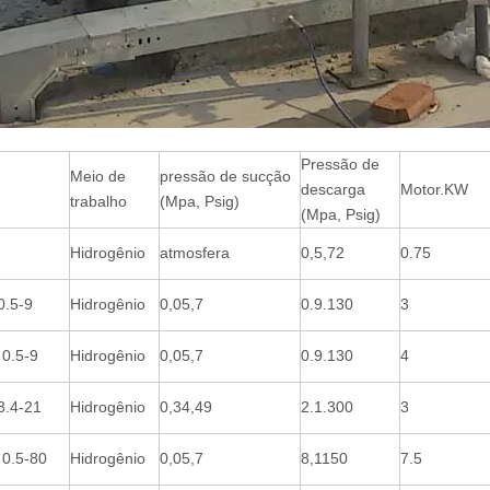
Pressão de
Meio de
pressão de sucção
descarga
Motor.KW
trabalho
(Mpa, Psig)
(Mpa, Psig)
Hidrogênio
atmosfera
0,5,72
0.75
0.5-9
Hidrogênio
0,05,7
0.9.130
3
 0.5-9
Hidrogênio
0,05,7
0.9.130
4
3.4-21
Hidrogênio
0,34,49
2.1.300
3
 0.5-80
Hidrogênio
0,05,7
8,1150
7.5