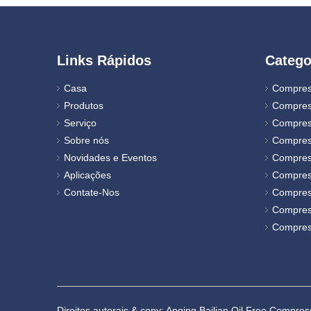
Links Rápidos
Catego
Casa
Compres
Produtos
Compres
Serviço
Compres
Sobre nós
Compres
Novidades e Eventos
Compress
Aplicações
Compres
Contate-Nos
Compres
Compres
Compress
Direitos autorais & copy; Anqing Bailian Oil Free Compres