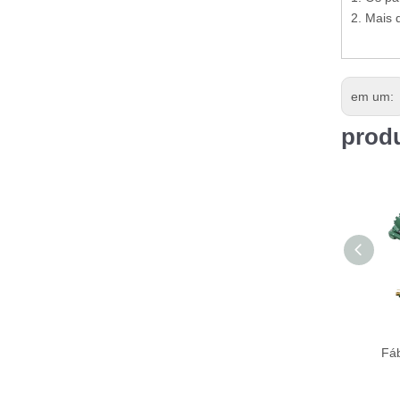
2. Mais 
em um:
prod