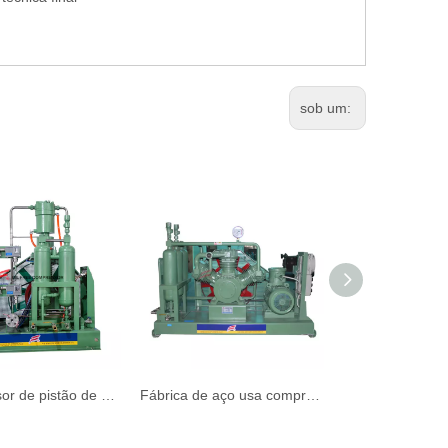
sob um:
Compressor de pistão de hidrogênio industrial em fornecedores de refinaria
Fábrica de aço usa compressor de hidrogênio sem óleo tipo W