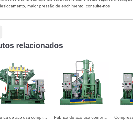
deslocamento, maior pressão de enchimento, consulte-nos
utos relacionados
Fábrica de aço usa compressor de hidrogênio isento de óleo tipo V
Fábrica de aço usa compressor de hidrogênio sem óleo