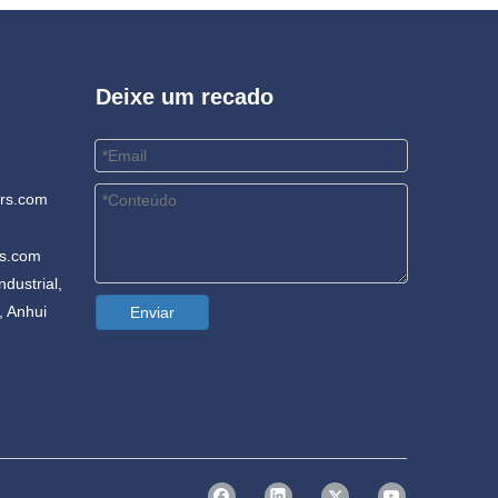
Deixe um recado
rs.com
rs.com
dustrial,
, Anhui
Enviar