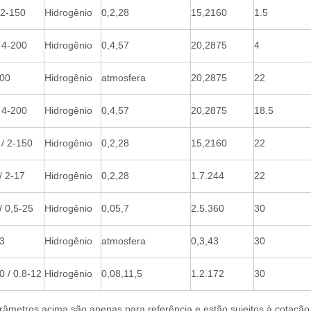
 2-150
Hidrogênio
0,2,28
15,2160
1.5
 4-200
Hidrogênio
0,4,57
20,2875
4
00
Hidrogênio
atmosfera
20,2875
22
 4-200
Hidrogênio
0,4,57
20,2875
18.5
/ 2-150
Hidrogênio
0,2,28
15,2160
22
/ 2-17
Hidrogênio
0,2,28
1.7.244
22
/ 0,5-25
Hidrogênio
0,05,7
2.5.360
30
3
Hidrogênio
atmosfera
0,3,43
30
 / 0.8-12
Hidrogênio
0,08,11,5
1.2.172
30
râmetros acima são apenas para referência e estão sujeitos à cotação t