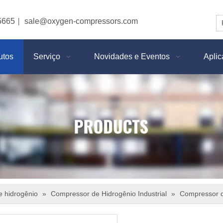
5665
sale@oxygen-compressors.com
|
utos
Serviço
Novidades e Eventos
Apli
 hidrogênio
»
Compressor de Hidrogênio Industrial
»
Compressor d