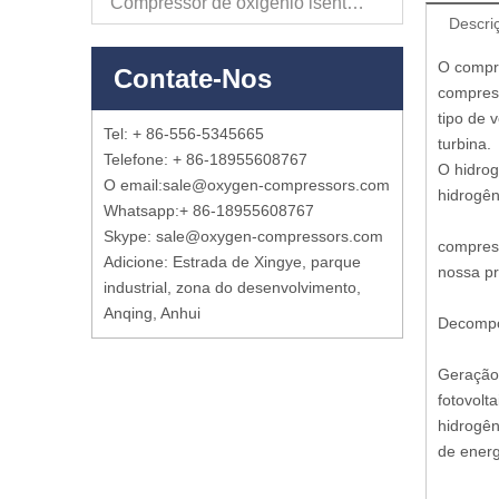
Compressor de oxigênio isento de óleo
Descri
O compre
Contate-Nos
compress
tipo de 
Tel: + 86-556-5345665
turbina.
Telefone: + 86-18955608767
O hidrog
O email:
sale@oxygen-compressors.com
hidrogên
Whatsapp:
+ 86-18955608767
Skype: sale@oxygen-compressors.com
compres
Adicione: Estrada de Xingye, parque
nossa p
industrial, zona do desenvolvimento,
Anqing, Anhui
Decompos
Geração 
fotovolt
hidrogên
de energ