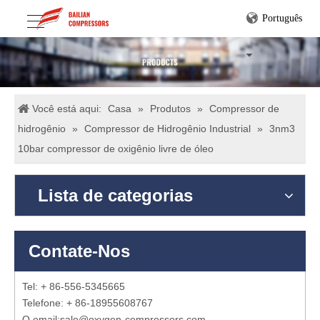
Português
Você está aqui:
Casa
»
Produtos
»
Compressor de
hidrogênio
»
Compressor de Hidrogênio Industrial
»
3nm3
10bar compressor de oxigênio livre de óleo
Lista de categorias
Contate-Nos
Tel: + 86-556-5345665
Telefone: + 86-18955608767
O email:
sale@oxygen-compressors.com