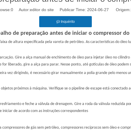
owse:
0
Autor:editor do site Publicar Time: 2024-06-27 Origem:
Inquérito
alho de preparação antes de iniciar o compressor do
aixa de altura especificada pela vareta de petróleo. As características do óleo lu
 marcação. Gire a alça manual de enchimento de óleo para injetar óleo no cilindro 
 for liberado, gire a alça para parar. Nesse ponto, até gotículas de óleo podem 
ra vez dirigindo, é necessário girar manualmente a polia grande pelo menos um
 objetos próximos à máquina. Verifique se o pipeline de escape está conectado 
resfriamento e feche a válvula de drenagem. Gire a roda da válvula reduzida por p
e iniciar de acordo com as instruções correspondentes
ra compressores de gás sem petróleo, compressores recíprocos sem óleo e compre