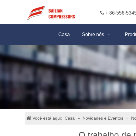

+ 86-556-534
Casa
Sobre nós
Prod
Você está aqui:
Casa
»
Novidades e Eventos
»
No
O trabalho de 