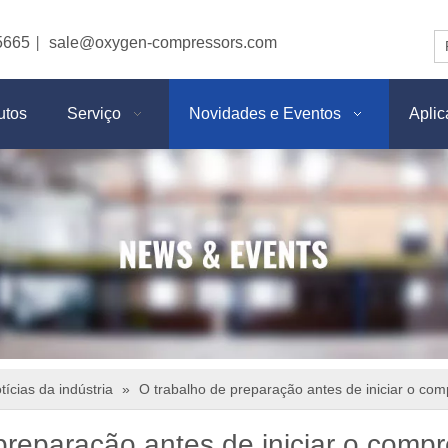
5665
sale@oxygen-compressors.com
|
utos
Serviço
Novidades e Eventos
Apli
tícias da indústria
»
O trabalho de preparação antes de iniciar o com
preparação antes de iniciar o compr