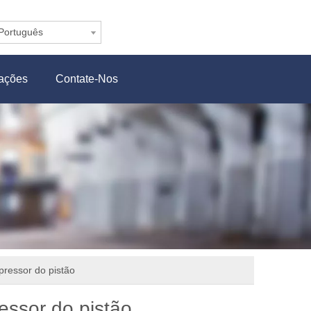
Português
cações
Contate-Nos
pressor do pistão
essor do pistão