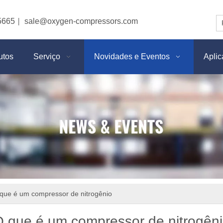
5665
sale@oxygen-compressors.com
|
utos
Serviço
Novidades e Eventos
Apli
que é um compressor de nitrogênio
 que é um compressor de nitrogên