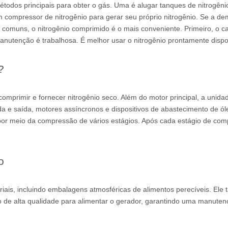
métodos principais para obter o gás. Uma é alugar tanques de nitrogêni
um compressor de nitrogênio para gerar seu próprio nitrogênio. Se a d
s comuns, o nitrogênio comprimido é o mais conveniente. Primeiro, o c
manutenção é trabalhosa. É melhor usar o nitrogênio prontamente dispo
?
omprimir e fornecer nitrogênio seco. Além do motor principal, a unida
da e saída, motores assíncronos e dispositivos de abastecimento de ól
da por meio da compressão de vários estágios. Após cada estágio de co
o
triais, incluindo embalagens atmosféricas de alimentos perecíveis. El
o de alta qualidade para alimentar o gerador, garantindo uma manutenç