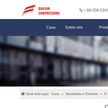

+ 86-556-534
Casa
Sobre nós
Prod
Você está aqui:
Casa
»
Novidades e Eventos
»
O 
O