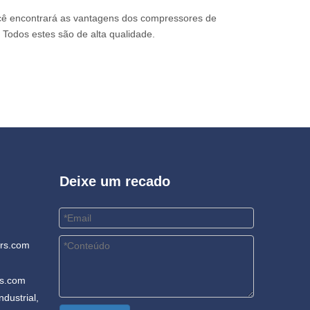
ocê encontrará as vantagens dos compressores de
, Todos estes são de alta qualidade.
Deixe um recado
rs.com
rs.com
dustrial,