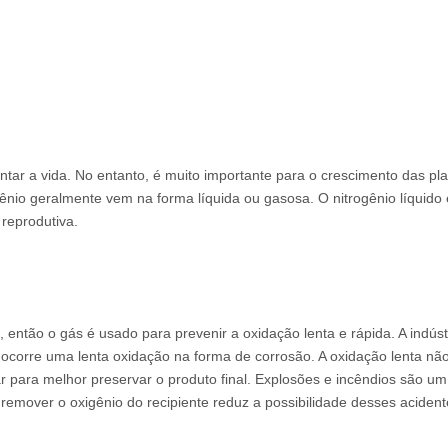
tentar a vida. No entanto, é muito importante para o crescimento das pl
gênio geralmente vem na forma líquida ou gasosa. O nitrogênio líquid
reprodutiva.
, então o gás é usado para prevenir a oxidação lenta e rápida. A indús
ocorre uma lenta oxidação na forma de corrosão. A oxidação lenta não 
 o ar para melhor preservar o produto final. Explosões e incêndios sã
remover o oxigênio do recipiente reduz a possibilidade desses acident