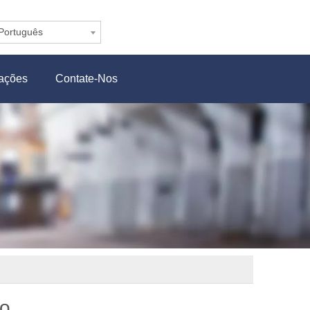
Português
cações
Contate-Nos
io