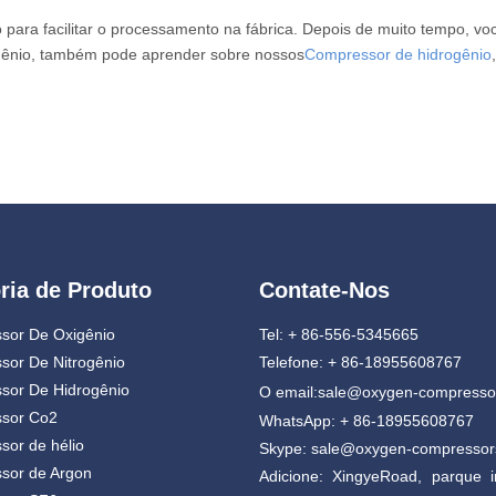
para facilitar o processamento na fábrica. Depois de muito tempo, v
drogênio, também pode aprender sobre nossos
Compressor de hidrogênio
ria de Produto
Contate-Nos
sor De Oxigênio
Tel: + 86-556-5345665
sor De Nitrogênio
Telefone: + 86-18955608767
sor De Hidrogênio
O email:
sale@oxygen-compresso
sor Co2
WhatsApp: + 86-18955608767
or de hélio
Skype: sale@oxygen-compresso
sor de Argon
Adicione: XingyeRoad, parque in