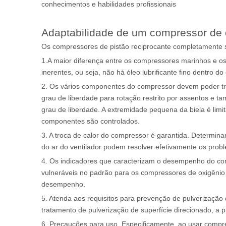
conhecimentos e habilidades profissionais
Adaptabilidade de um compressor de ox
Os compressores de pistão reciprocante completamente 
1.A maior diferença entre os compressores marinhos e os
inerentes, ou seja, não há óleo lubrificante fino dentro 
2. Os vários componentes do compressor devem poder tra
grau de liberdade para rotação restrito por assentos e t
grau de liberdade. A extremidade pequena da biela é lim
componentes são controlados.
3. A troca de calor do compressor é garantida. Determina
do ar do ventilador podem resolver efetivamente os pro
4. Os indicadores que caracterizam o desempenho do com
vulneráveis ​​no padrão para os compressores de oxigêni
desempenho.
5. Atenda aos requisitos para prevenção de pulverização 
tratamento de pulverização de superfície direcionado, a
6. Precauções para uso. Especificamente, ao usar compr