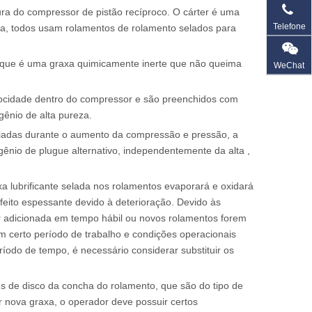
ura do compressor de pistão recíproco. O cárter é uma
Telefone
ela, todos usam rolamentos de rolamento selados para
, que é uma graxa quimicamente inerte que não queima
WeChat
locidade dentro do compressor e são preenchidos com
gênio de alta pureza.
priadas durante o aumento da compressão e pressão, a
gênio de plugue alternativo, independentemente da alta ,
 lubrificante selada nos rolamentos evaporará e oxidará
eito espessante devido à deterioração. Devido às
or adicionada em tempo hábil ou novos rolamentos forem
m certo período de trabalho e condições operacionais
eríodo de tempo, é necessário considerar substituir os
s de disco da concha do rolamento, que são do tipo de
nar nova graxa, o operador deve possuir certos