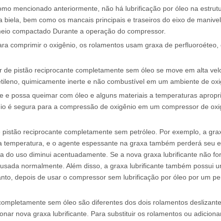
como mencionado anteriormente, não há lubrificação por óleo na estrut
 biela, bem como os mancais principais e traseiros do eixo de maniv
 o meio compactado Durante a operação do compressor.
ara comprimir o oxigênio, os rolamentos usam graxa de perfluoroéteo
r de pistão reciprocante completamente sem óleo se move em alta ve
oroetileno, quimicamente inerte e não combustível em um ambiente de oxi
nte e possa queimar com óleo e alguns materiais a temperaturas apro
gênio é segura para a compressão de oxigênio em um compressor de oxi
stão reciprocante completamente sem petróleo. Por exemplo, a graxa
 temperatura, e o agente espessante na graxa também perderá seu ef
a do uso diminui acentuadamente. Se a nova graxa lubrificante não f
 usada normalmente. Além disso, a graxa lubrificante também possui u
ortanto, depois de usar o compressor sem lubrificação por óleo por um p
ompletamente sem óleo são diferentes dos dois rolamentos deslizante
icionar nova graxa lubrificante. Para substituir os rolamentos ou adicio