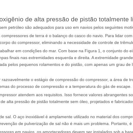
igênio de alta pressão de pistão totalmente l
sem petróleo são adequados para uso em navios pelos seguintes moti
 compressores de terra é o balanço do casco do navio. Para lidar co
do corpo do compressor, eliminando a necessidade de controle de trêmul
balhar em condições do mar. Com base na Figura 1, o conjunto do eix
ampas finais nas extremidades esquerda e direita. A extremidade grand
itada pelos pequenos rolamentos e do pistão, com apenas um grau de li
r razoavelmente o estágio de compressão do compressor, a área de tro
blemas do processo de compressão e a temperatura do gás de escape.
pressor atendem aos requisitos. Isso fornece valores abrangentes so
o de alta pressão de pistão totalmente sem óleo, projetados e fabric
de sal. O aço inoxidável é amplamente utilizado no material dos comp
 prevenção de pulverização de sal não é mais um problema. Portanto, 
essores em navios, os amortecedores devem ser instalados sob a base