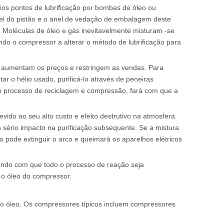
rios pontos de lubrificação por bombas de óleo ou
anel do pistão e o anel de vedação de embalagem deste
o. Moléculas de óleo e gás inevitavelmente misturam -se
do o compressor a alterar o método de lubrificação para
ue aumentam os preços e restringem as vendas. Para
r o hélio usado, purificá-lo através de peneiras
 o processo de reciclagem e compressão, fará com que a
vido ao seu alto custo e efeito destrutivo na atmosfera.
 sério impacto na purificação subsequente. Se a mistura
o pode extinguir o arco e queimará os aparelhos elétricos
azendo com que todo o processo de reação seja
 o óleo do compressor.
ue o óleo. Os compressores típicos incluem compressores