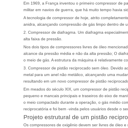
Em 1969, a França inventou o primeiro compressor de par
militar em navios de guerra, que há muito tempo havia s
A tecnologia de compressor de hoje, atrito completamen
anidra, alcançando compressão de gás limpo dentro de 
2. Compressor de diafragma. Um diafragma especialment
alta faixa de pressão.
Nos dois tipos de compressores livres de óleo mencionad
alcance da pressão média e não da alta pressão; O diafr
o meio de gás. A estrutura da máquina é relativamente co
3. Compressor de pistão reciprocado sem óleo. Devido ao
metal para um anel não metálico, alcançando uma mudança 
resultando em um novo compressor de pistão reciprocado
Em meados do século XIX, um compressor de pistão recipr
pequeno e mancais principais e traseiros do eixo de mani
o meio compactado durante a operação, o gás médio com
reciprocatória e foi bem -vinda pelos usuários desde o s
Projeto estrutural de um pistão recip
Os compressores de oxigênio devem ser livres de óleo e 