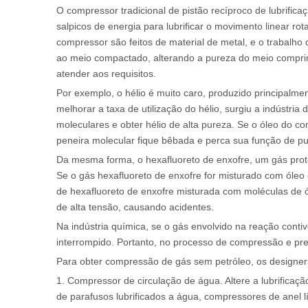
O compressor tradicional de pistão recíproco de lubrifica
salpicos de energia para lubrificar o movimento linear r
compressor são feitos de material de metal, e o trabalho
ao meio compactado, alterando a pureza do meio comprim
atender aos requisitos.
Por exemplo, o hélio é muito caro, produzido principalm
melhorar a taxa de utilização do hélio, surgiu a indústri
moleculares e obter hélio de alta pureza. Se o óleo do 
peneira molecular fique bêbada e perca sua função de pur
Da mesma forma, o hexafluoreto de enxofre, um gás proteto
Se o gás hexafluoreto de enxofre for misturado com óleo
de hexafluoreto de enxofre misturada com moléculas de óle
de alta tensão, causando acidentes.
Na indústria química, se o gás envolvido na reação conti
interrompido. Portanto, no processo de compressão e pre
Para obter compressão de gás sem petróleo, os designe
1. Compressor de circulação de água. Altere a lubrificaç
de parafusos lubrificados a água, compressores de anel lí