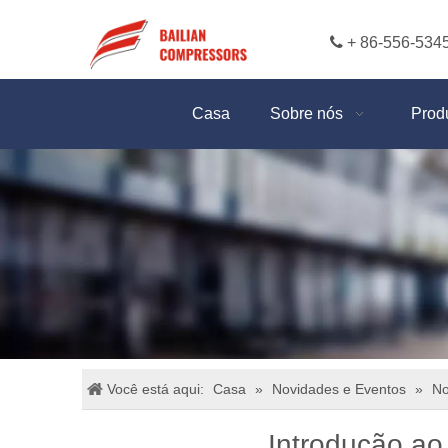

+ 86-556-534
Casa
Sobre nós
Prod
Você está aqui:
Casa
»
Novidades e Eventos
»
No
Introdução ao