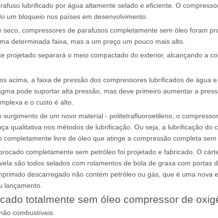
afuso lubrificado por água altamente selado e eficiente. O compressor
ido um bloqueio nos países em desenvolvimento.
te seco, compressores de parafusos completamente sem óleo foram pr
uma determinada faixa, mas a um preço um pouco mais alto.
e projetado separará o meio compactado do exterior, alcançando a c
os acima, a faixa de pressão dos compressores lubrificados de água e 
agma pode suportar alta pressão, mas deve primeiro aumentar a press
mplexa e o custo é alto.
 surgimento de um novo material - politetrafluoroetileno, o compresso
qualitativa nos métodos de lubrificação. Ou seja, a lubrificação do c
 completamente livre de óleo que atinge a compressão completa sem 
ocado completamente sem petróleo foi projetado e fabricado. O cárter 
vela são todos selados com rolamentos de bola de graxa com portas du
primido descarregado não contém petróleo ou gás, que é uma nova ex
eu lançamento.
rocado totalmente sem óleo compressor de oxig
não combustíveis.