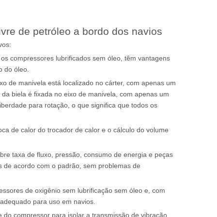
ivre de petróleo a bordo dos navios
vos:
m os compressores lubrificados sem óleo, têm vantagens
o do óleo.
o de manivela está localizado no cárter, com apenas um
e da biela é fixada no eixo de manivela, com apenas um
berdade para rotação, o que significa que todos os
ca de calor do trocador de calor e o cálculo do volume
bre taxa de fluxo, pressão, consumo de energia e peças
ados de acordo com o padrão, sem problemas de
ressores de oxigênio sem lubrificação sem óleo e, com
é adequado para uso em navios.
 do compressor para isolar a transmissão de vibração