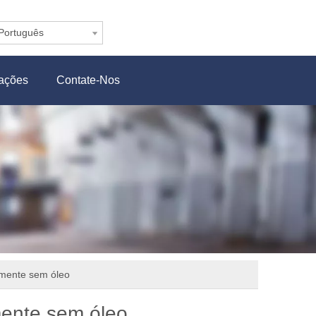
Português
cações
Contate-Nos
amente sem óleo
mente sem óleo