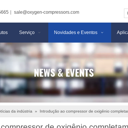
5665
sale@oxygen-compressors.com
|
utos
Serviço
Novidades e Eventos
Apli
tícias da indústria
»
Introdução ao compressor de oxigênio complet
 compressor de oxigênio completa