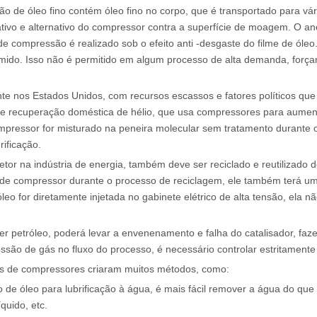
ção de óleo fino contém óleo fino no corpo, que é transportado para vá
otativo e alternativo do compressor contra a superfície de moagem. O 
 de compressão é realizado sob o efeito anti -desgaste do filme de óle
ido. Isso não é permitido em algum processo de alta demanda, forçan
ente nos Estados Unidos, com recursos escassos e fatores políticos q
a de recuperação doméstica de hélio, que usa compressores para aumenta
compressor for misturado na peneira molecular sem tratamento durante
ificação.
r na indústria de energia, também deve ser reciclado e reutilizado de
 de compressor durante o processo de reciclagem, ele também terá um
o for diretamente injetada no gabinete elétrico de alta tensão, ela nã
ver petróleo, poderá levar a envenenamento e falha do catalisador, f
ssão de gás no fluxo do processo, é necessário controlar estritamente
rs de compressores criaram muitos métodos, como:
ão de óleo para lubrificação à água, é mais fácil remover a água do q
quido, etc.