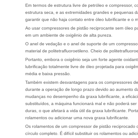
Em termos de estrutura livre de petróleo e compressor, 
estrutura seca, e as extremidades grandes e pequenas da
garantir que não haja contato entre óleo lubrificante e
Ao usar compressores de pistão reciprocante sem óleo p
em um ambiente de oxigênio de alta pureza.
O anel de vedação e o anel de suporte de um compresso
material de politetrafluoroetileno. Cheio de politetraflu
Portanto, embora o oxigênio seja um forte agente oxida
lubrificação totalmente livre de óleo projetada para oxi
média e baixa pressão.
Também existem desvantagens para os compressores de pi
durante a operação de longo prazo devido ao aumento da
mudanças no desempenho da graxa lubrificante, a eficáci
substituídos, a máquina funcionará mal e não poderá ser
duras, o que afetará a vida útil da graxa lubrificante. P
rolamentos ou adicionar uma nova graxa lubrificante.
Os rolamentos de um compressor de pistão reciprocado c
círculo completo. É difícil substituir os rolamentos ou ad